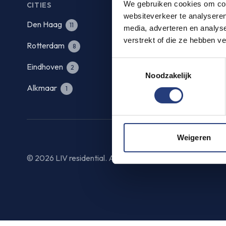
We gebruiken cookies om cont
CITIES
websiteverkeer te analyseren
Den Haag
Amsterdam
11
media, adverteren en analys
verstrekt of die ze hebben v
Rotterdam
Utrecht
8
8
Toestemmingsselectie
Eindhoven
Hoogvliet Ro
2
Noodzakelijk
Alkmaar
Zoetermeer
1
Weigeren
© 2026 LIV residential. All rights reserved.