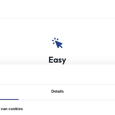
Easy
Our easy-to-use platform makes renting simpler than ever
Details
 van cookies