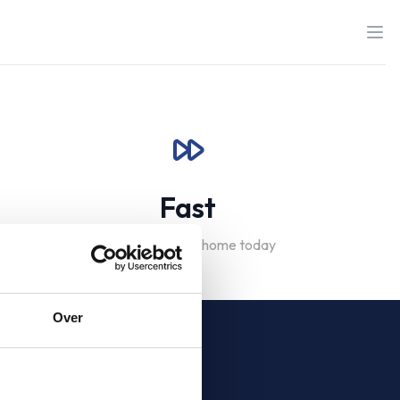
Fast
Find your dream home today
Over