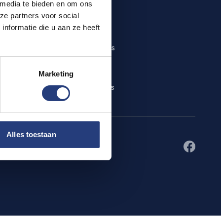
 media te bieden en om ons
ze partners voor social
nformatie die u aan ze heeft
LEGAL
Privacy & Cookies
Terms of Use
Marketing
Letting conditions
Alles toestaan
Facebook