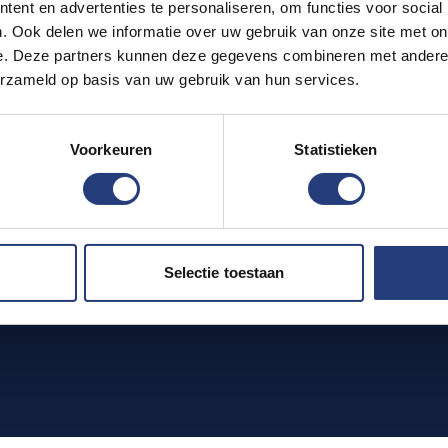
ent en advertenties te personaliseren, om functies voor social
PROCESS
. Ook delen we informatie over uw gebruik van onze site met on
Viewing
11
e. Deze partners kunnen deze gegevens combineren met andere i
erzameld op basis van uw gebruik van hun services.
Digital leasing
Key handover
tterdam
1
Voorkeuren
Statistieken
1
Selectie toestaan