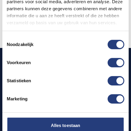
partners voor social media, adverteren en analyse. Deze
partners kunnen deze gegevens combineren met andere
Fast
informatie die u aan ze heeft verstrekt of die ze hebben
verzameld op basis van uw gebruik van hun services.
Find your dream home today
Toestemmingsselectie
Noodzakelijk
Voorkeuren
CITIES
PROCESS
Amsterdam
Viewing
12
Statistieken
Digital leasing
Den Haag
11
Marketing
Key handover
Rotterdam
8
Utrecht
8
LEGAL
Eindhoven
Alles toestaan
2