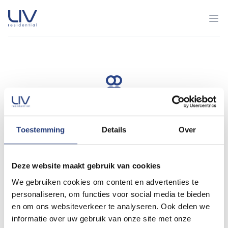
Tailored
Toestemming
Details
Over
Our service, tailored to your needs
Deze website maakt gebruik van cookies
We gebruiken cookies om content en advertenties te
Easy
personaliseren, om functies voor social media te bieden
en om ons websiteverkeer te analyseren. Ook delen we
Our easy-to-use platform makes renting simpler than ever
informatie over uw gebruik van onze site met onze