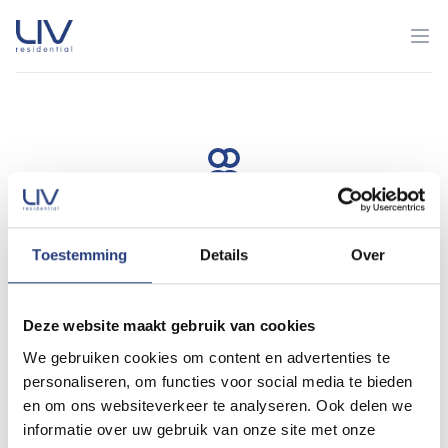
Tailored
Toestemming
Details
Over
Our service, tailored to your needs
Deze website maakt gebruik van cookies
We gebruiken cookies om content en advertenties te
Easy
personaliseren, om functies voor social media te bieden
en om ons websiteverkeer te analyseren. Ook delen we
Our easy-to-use platform makes renting simpler than ever
informatie over uw gebruik van onze site met onze