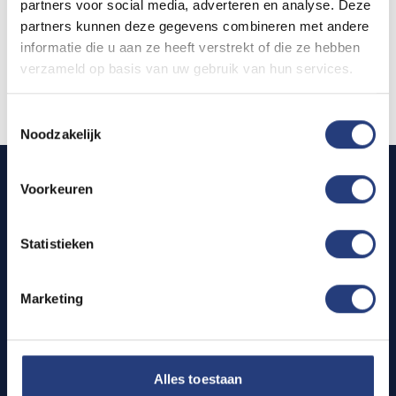
partners voor social media, adverteren en analyse. Deze
partners kunnen deze gegevens combineren met andere
Fast
informatie die u aan ze heeft verstrekt of die ze hebben
verzameld op basis van uw gebruik van hun services.
Find your dream home today
Toestemmingsselectie
Noodzakelijk
Voorkeuren
CITIES
PROCESS
Den Haag
Viewing
11
Statistieken
Digital leasing
Amsterdam
11
Marketing
Key handover
Rotterdam
8
Utrecht
8
LEGAL
Eindhoven
Alles toestaan
2