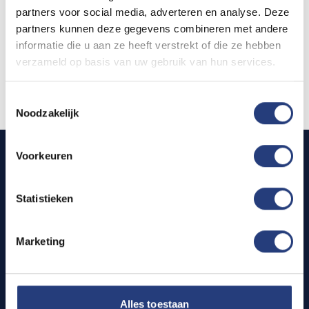
partners voor social media, adverteren en analyse. Deze
partners kunnen deze gegevens combineren met andere
informatie die u aan ze heeft verstrekt of die ze hebben
Snel
verzameld op basis van uw gebruik van hun services.
Vind jouw droomwoning vandaag
Toestemmingsselectie
Noodzakelijk
Voorkeuren
STEDEN
WERKWIJZE
Den Haag
Bezichtiging
11
Statistieken
Digitale verhuur
Amsterdam
11
Marketing
Sleuteloverdracht
Rotterdam
8
Utrecht
8
LEGAL
Alles toestaan