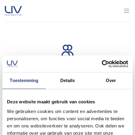
Persoonlijk
Toestemming
Details
Over
Altijd persoonlijke aandacht voor jouw specifieke wensen
Deze website maakt gebruik van cookies
Gemakkelijk
We gebruiken cookies om content en advertenties te
personaliseren, om functies voor social media te bieden
Huren was nog nooit zo eenvoudig door ons overzichtelijke
en om ons websiteverkeer te analyseren. Ook delen we
verhuurproces
informatie over uw gebruik van onze site met onze